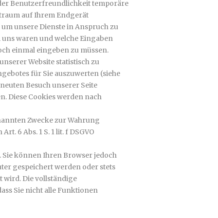
 der Benutzerfreundlichkeit temporäre
eitraum auf Ihrem Endgerät
, um unsere Dienste in Anspruch zu
ei uns waren und welche Eingaben
 noch einmal eingeben zu müssen.
nserer Website statistisch zu
gebotes für Sie auszuwerten (siehe
erneuten Besuch unserer Seite
ren. Diese Cookies werden nach
genannten Zwecke zur Wahrung
rt. 6 Abs. 1 S. 1 lit. f DSGVO
. Sie können Ihren Browser jedoch
ter gespeichert werden oder stets
 wird. Die vollständige
ss Sie nicht alle Funktionen