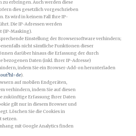
n zu erbringen. Auch werden diese
ofern dies gesetzlich vorgeschrieben
n. Es wird in keinem Fall Ihre IP-
hrt. Die IP-Adressen werden
t (IP-Masking).
ntsprechende Einstellung der Browsersoftware verhindern;
benenfalls nicht sämtliche Funktionen dieser
önnen darüber hinaus die Erfassung der durch
e bezogenen Daten (inkl. Ihrer IP-Adresse)
rhindern, indem Sie ein Browser-Add-on herunterladen
tout?hl=de
).
owsern auf mobilen Endgeräten,
m verhindern, indem Sie auf diesen
die zukünftige Erfassung Ihrer Daten
ookie gilt nur in diesem Browser und
egt. Löschen Sie die Cookies in
 setzen.
hang mit Google Analytics finden