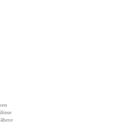
oben
lüsse
Nähere