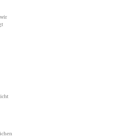
 wir
gt
icht
rüchen