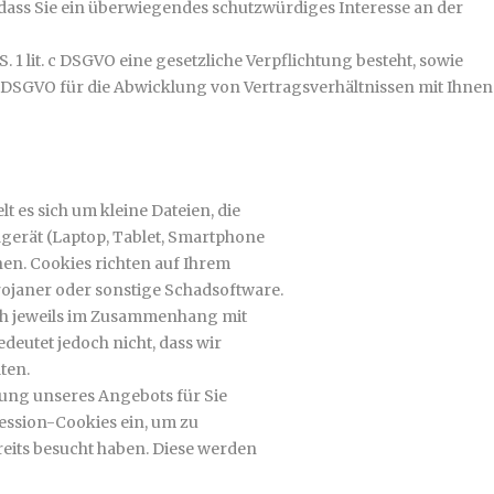
 dass Sie ein überwiegendes schutzwürdiges Interesse an der
 S. 1 lit. c DSGVO eine gesetzliche Verpflichtung besteht, sowie
it. b DSGVO für die Abwicklung von Vertragsverhältnissen mit Ihnen
lt es sich um kleine Dateien, die
dgerät (Laptop, Tablet, Smartphone
hen. Cookies richten auf Ihrem
rojaner oder sonstige Schadsoftware.
ch jeweils im Zusammenhang mit
deutet jedoch nicht, dass wir
ten.
tzung unseres Angebots für Sie
ession-Cookies ein, um zu
reits besucht haben. Diese werden